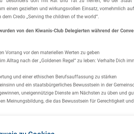
“ besonders dort mit Rat und Tat zu helfen, wo der Staat 
um einen gezielten und wirkungsvollen Einsatz, vornehmlich au
 dem Credo „Serving the children of the world“.
 wurden von den Kiwanis-Club Delegierten während der Conven
n Vorrang vor den materiellen Werten zu geben
 Alltag nach der „Goldenen Regel“ zu leben: Verhalte Dich imme
rtung und einer ethischen Berufsauffassung zu stärken
nsinn und ein staatsbürgerliches Bewusstsein in der Gemeinsch
gewinnen, uneigennützige Dienste am Nächsten zu üben und gu
hen Meinungsbildung, die das Bewusstsein für Gerechtigkeit un